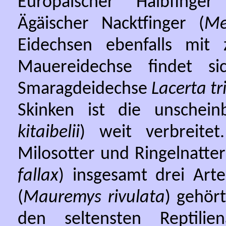
Europäischer Halbfinger
Ägäischer Nacktfinger (
Me
Eidechsen ebenfalls mit
Mauereidechse findet si
Smaragdeidechse
Lacerta tr
Skinken ist die unschein
kitaibelii
) weit verbreite
Milosotter und Ringelnatter
fallax
) insgesamt drei Arte
(
Mauremys rivulata
) gehör
den seltensten Reptili