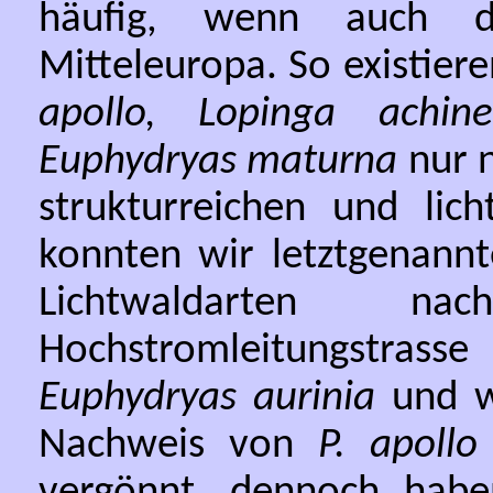
häufig, wenn auch de
Mitteleuropa. So existier
apollo, Lopinga achin
Euphydryas maturna
nur n
strukturreichen und lich
konnten wir letztgenannt
Lichtwaldarten na
Hochstromleitungstra
Euphydryas aurinia
und we
Nachweis von
P. apollo