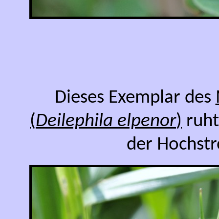
Dieses Exemplar des
(
Deilephila elpenor
)
ruht
der Hochstr