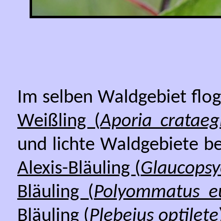
Im selben Waldgebiet flo
Weißling (
Aporia crataeg
und lichte Waldgebiete b
Alexis-Bläuling (
Glaucopsy
Bläuling (
Polyommatus 
Bläuling (
Plebeius optilete