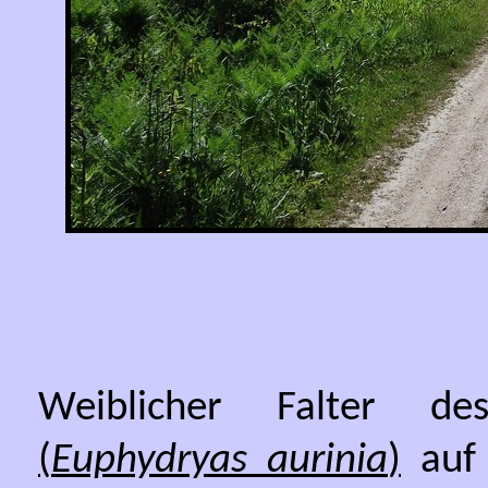
Weiblicher Falter 
(
Euphydryas aurinia
)
auf 