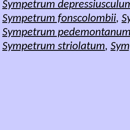
Sympetrum depressiusculu
Sympetrum fonscolombii
,
S
Sympetrum pedemontanu
Sympetrum striolatum
,
Sym