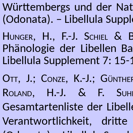
Württembergs und der Na
(Odonata). – Libellula Supp
Hunger, H., F.-J. Schiel & 
Phänologie der Libellen B
Libellula Supplement 7: 15-
Ott, J.; Conze, K.-J.; Günth
Roland, H.-J. & F. Suhl
Gesamtartenliste der Libel
Verantwortlichkeit, drit