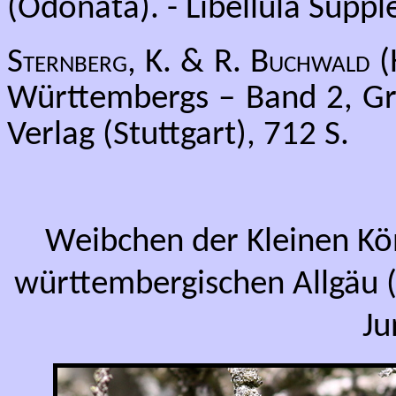
(Odonata). - Libellula Supp
Sternberg, K. & R. Buchwald
(
Württembergs – Band 2, Gro
Verlag (Stuttgart), 712 S.
Weibchen der Kleinen Kön
württembergischen Allgäu 
Ju