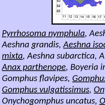
Pyrrhosoma nymphula
, Aes
Aeshna grandis,
Aeshna iso
mixta
, Aeshna subarctica, 
Anax parthenope
, Boyeria 
Gomphus flavipes,
Gomphus
Gomphus vulgatissimus
,
On
Onychogomphus uncatus,
O