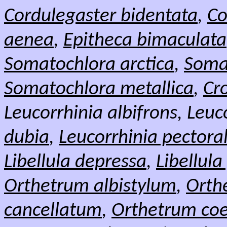
Cordulegaster bidentata
,
Co
aenea
,
Epitheca bimaculata
Somatochlora arctica
,
Soma
Somatochlora metallica
,
Cr
Leucorrhinia albifrons, Leuc
dubia
,
Leucorrhinia pectoral
Libellula depressa
,
Libellula
Orthetrum albistylum
,
Orth
cancellatum
,
Orthetrum coe