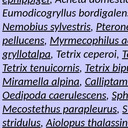
ephippiger
, Acheta domesti
Eumodicogryllus bordigalen
Nemobius sylvestris
,
Pteron
pellucens
,
Myrmecophilus a
gryllotalpa
, Tetrix ceperoi,
T
Tetrix tenuicornis
,
Tetrix bi
Miramella alpina
,
Calliptam
Oedipoda caerulescens
,
Sph
Mecostethus parapleurus
,
S
stridulus
,
Aiolopus thalassi