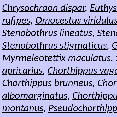
Chrysochraon dispar
,
Euthys
rufipes
,
Omocestus viridulu
Stenobothrus lineatus
,
Sten
Stenobothrus stigmaticus
,
G
Myrmeleotettix maculatus
,
apricarius
,
Chorthippus vag
Chorthippus brunneus
,
Chor
albomarginatus
,
Chorthippu
montanus
,
Pseudochorthipp