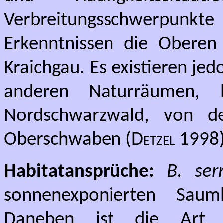
Verbreitungsschwerpu
Erkenntnissen die Oberen
Kraichgau. Es existieren je
anderen Naturräumen, 
Nordschwarzwald, von d
Oberschwaben (
Detzel
1998)
Habitatansprüche:
B. ser
sonnenexponierten Sau
Daneben ist die Art 