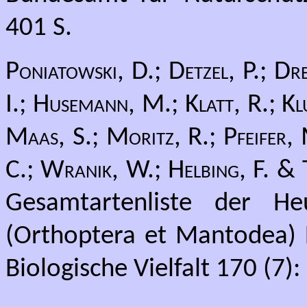
401 S.
Poniatowski, D.; Detzel, P.; D
I.; Husemann, M.; Klatt, R.; Kl
Maas, S.; Moritz, R.; Pfeifer, 
C.; Wranik, W.; Helbing, F. &
Gesamtartenliste der He
(Orthoptera et Mantodea) 
Biologische Vielfalt 170 (7):