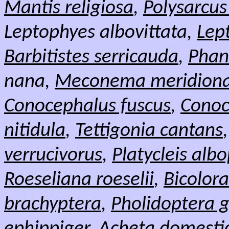
Mantis religiosa
,
Polysarcus
Leptophyes albovittata,
Lep
Barbitistes serricauda
,
Phan
nana,
Meconema meridiona
Conocephalus fuscus
,
Conoc
nitidula
,
Tettigonia cantans
verrucivorus
,
Platycleis alb
Roeseliana roeselii
,
Bicolora
brachyptera
,
Pholidoptera 