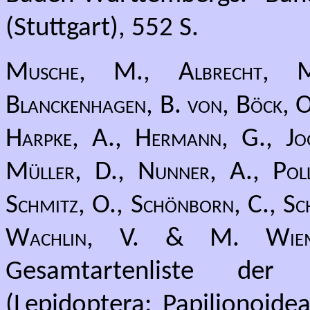
(Stuttgart), 552 S.
Musche, M., Albrecht, M.
Blanckenhagen, B. von, Böck, O.
Harpke, A., Hermann, G., Jog
Müller, D., Nunner, A., Pollr
Schmitz, O., Schönborn, C., Sch
Wachlin, V. & M. Wiem
Gesamtartenliste der
(Lepidoptera: Papilionoide