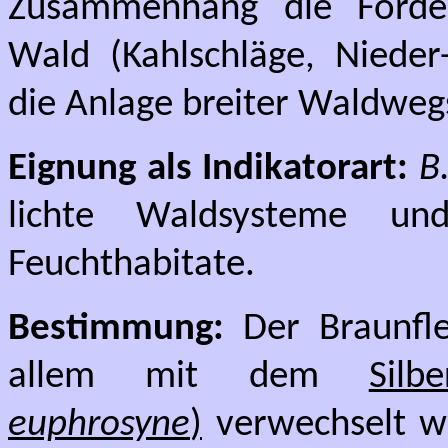
Zusammenhang die Förde
Wald (Kahlschläge, Nieder
die Anlage breiter Waldwe
Eignung als Indikatorart:
B
lichte Waldsysteme un
Feuchthabitate.
Bestimmung:
Der Braunfle
allem mit dem
Silb
euphrosyne
)
verwechselt we