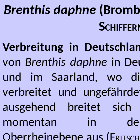
Brenthis daphne
(Brombe
Schiffer
Verbreitung in Deutschla
von
Brenthis daphne
in Deu
und im Saarland, wo die
verbreitet und ungefährdet
ausgehend breitet sich 
momentan in der b
Oberrheinebene aus (
Fritsch