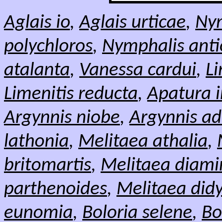
Aglais
io
,
Aglais
urticae
,
Nym
polychloros
,
Nymphalis ant
atalanta
,
Vanessa cardui
,
Li
Limenitis reducta
,
Apatura i
Argynnis niobe
,
Argynnis ad
lathonia
,
Melitaea athalia
,
britomartis
,
Melitaea diami
parthenoides
,
Melitaea di
eunomia
,
Boloria selene
,
Bo