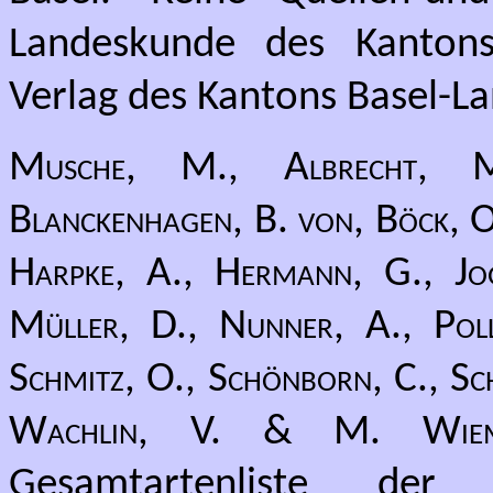
Landeskunde des Kantons
Verlag des Kantons Basel-Lan
Musche, M., Albrecht, M.
Blanckenhagen, B. von, Böck, O.
Harpke, A., Hermann, G., Jog
Müller, D., Nunner, A., Pollr
Schmitz, O., Schönborn, C., Sch
Wachlin, V. & M. Wiem
Gesamtartenliste der