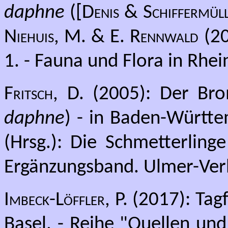
daphne
(
[Denis & Schiffermül
Niehuis, M. & E. Rennwald
(20
1. - Fauna und Flora in Rhei
Fritsch,
D. (2005): Der Brom
daphne
) - in Baden-Württe
(Hrsg.): Die Schmetterlin
Ergänzungsband. Ulmer-Verla
Imbeck-Löffler, P.
(2017): Tag
Basel. - Reihe "Quellen un