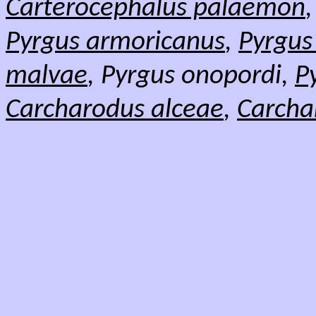
Carterocephalus palaemon
Pyrgus armoricanus
,
Pyrgus 
malvae
, Pyrgus onopordi,
P
Carcharodus alceae
,
Carchar