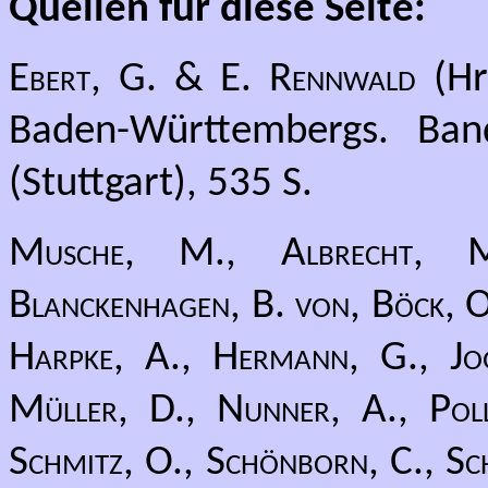
Quellen für diese Seite:
Ebert, G. & E. Rennwald
(Hr
Baden-Württembergs. Band
(Stuttgart), 535 S.
Musche, M., Albrecht, M.
Blanckenhagen, B. von, Böck, O.
Harpke, A., Hermann, G., Jog
Müller, D., Nunner, A., Pollr
Schmitz, O., Schönborn, C., Sch