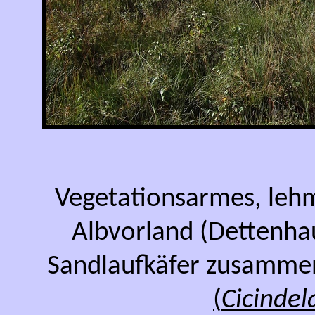
Vegetationsarmes, lehm
Albvorland (Dettenha
Sandlaufkäfer zusamm
(
Cicindela