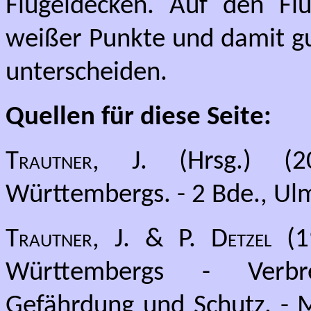
Flügeldecken. Auf den Fl
weißer Punkte und damit gu
unterscheiden.
Quellen für diese Seite:
Trautner, J.
(Hrsg.) (20
Württembergs. - 2 Bde., Ulm
Trautner, J. & P. Detzel
(1
Württembergs - Verbre
Gefährdung und Schutz. - M