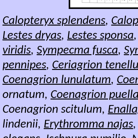
Calopteryx splendens
,
Calop
Lestes dryas
,
Lestes sponsa
viridis
,
Sympecma fusca
,
Sy
pennipes
,
Ceriagrion tenel
Coenagrion lunulatum
,
Coen
ornatum,
Coenagrion puell
Coenagrion scitulum,
Enall
lindenii,
Erythromma najas