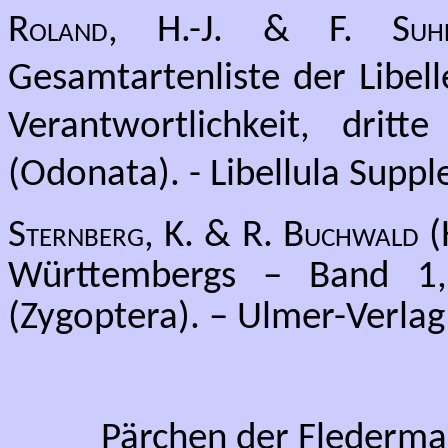
Roland, H.-J. & F. Suhl
Gesamtartenliste der Libel
Verantwortlichkeit, drit
(Odonata). - Libellula Supp
Sternberg, K. & R. Buchwald
(
Württembergs – Band 1, A
(Zygoptera). – Ulmer-Verlag 
Pärchen der Flederma