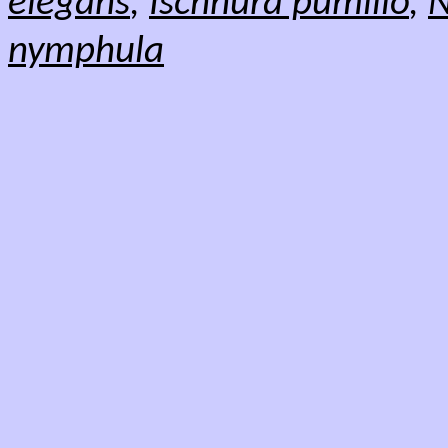
elegans
,
Ischnura pumilio
,
N
nymphula