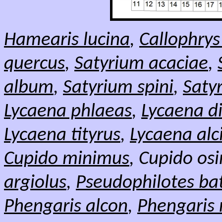
Hamearis lucina
,
Callophrys
quercus
,
Satyrium acaciae
,
album
,
Satyrium spini
,
Saty
Lycaena phlaeas
,
Lycaena d
Lycaena tityrus
,
Lycaena alc
Cupido minimus
, Cupido osi
argiolus
,
Pseudophilotes ba
Phengaris alcon
,
Phengaris 