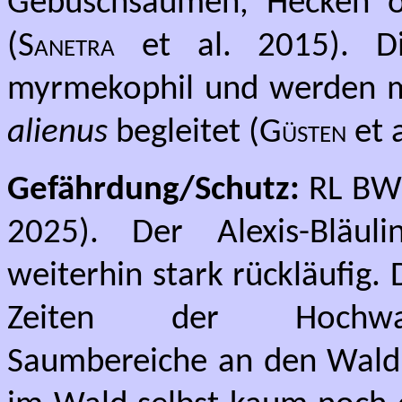
Gebüschsäumen, Hecken o
(
Sanetra
et al. 2015). 
myrmekophil und werden m
alienus
begleitet (
Güsten
et a
Gefährdung/Schutz:
RL BW:
2025). Der Alexis-Bläul
weiterhin stark rückläufig. 
Zeiten der Hochwald
Saumbereiche an den Waldr