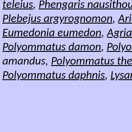
teleius
,
Phengaris nausitho
Plebejus argyrognomon
,
Ari
Eumedonia eumedon
,
Agria
Polyommatus damon
,
Poly
amandus,
Polyommatus ther
Polyommatus daphnis
,
Lysa