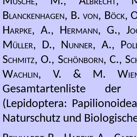
Musche, M., Albrecht, M.
Blanckenhagen, B. von, Böck, O.
Harpke, A., Hermann, G., Jog
Müller, D., Nunner, A., Pollr
Schmitz, O., Schönborn, C., Sch
Wachlin, V. & M. Wiem
Gesamtartenliste der
(Lepidoptera: Papilionoide
Naturschutz und Biologische 