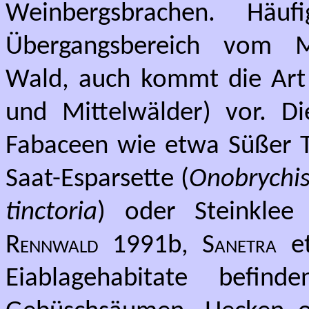
Weinbergsbrachen. Häu
Übergangsbereich vom 
Wald, auch kommt die Art i
und Mittelwälder) vor. D
Fabaceen wie etwa Süßer T
Saat-Esparsette (
Onobrychis 
tinctoria
) oder Steinklee 
Rennwald
1991b,
Sanetra
et
Eiablagehabitate befin