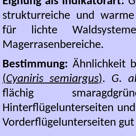
Eignung als Indikatorart:
G
strukturreiche und warme
für lichte Waldsyste
Magerrasenbereiche.
Bestimmung:
Ähnlichkeit 
(
Cyaniris semiargus
)
.
G. al
flächig smaragdg
Hinterflügelunterseiten un
Vorderflügelunterseiten gut