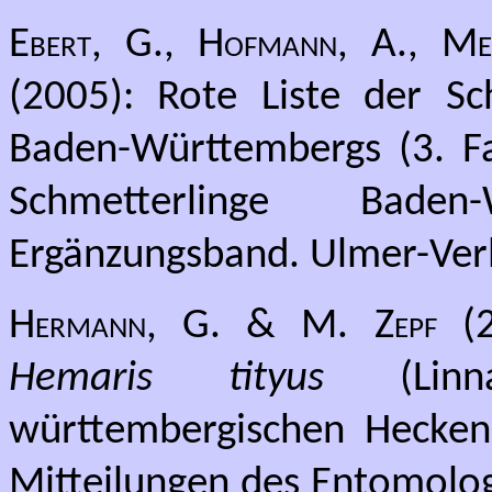
Ebert, G., Hofmann, A., Mein
(2005): Rote Liste der Sc
Baden-Württembergs (3. Fa
Schmetterlinge Bade
Ergänzungsband. Ulmer-Verl
Hermann, G. & M. Zepf
(2
Hemaris tityus
(Linn
württembergischen Heckeng
Mitteilungen des Entomolog