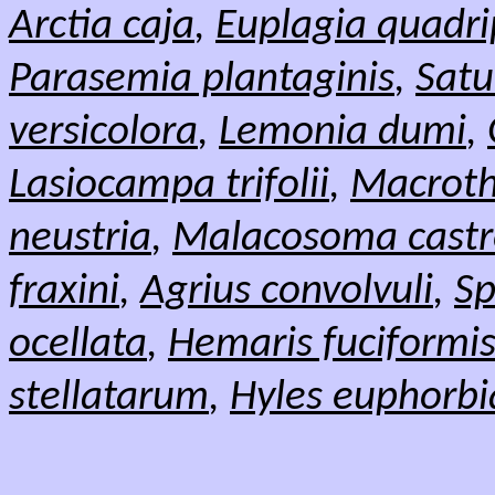
Arctia caja
,
Euplagia quadri
Parasemia plantaginis
,
Satu
versicolora
,
Lemonia dumi
,
Lasiocampa trifolii
,
Macroth
neustria
,
Malacosoma castr
fraxini
,
Agrius convolvuli
,
Sp
ocellata
,
Hemaris fuciformi
stellatarum
,
Hyles euphorbi