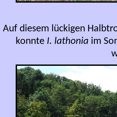
Auf diesem lückigen Halbtr
konnte
I. lathonia
im Som
w