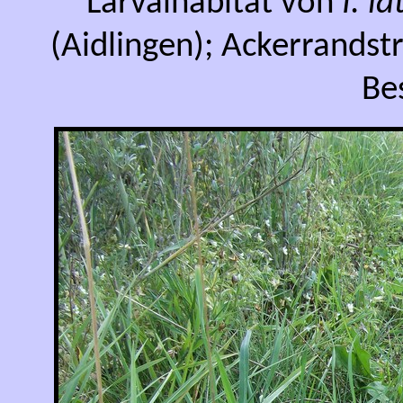
Larvalhabitat von
I. l
(Aidlingen); Ackerrandst
Be