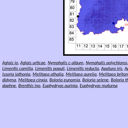
Aglais
io
,
Aglais
urticae
,
Nymphalis c-album
,
Nymphalis polychloros
Limentis camilla
,
Limenitis populi
,
Limenitis reducta
,
Apatura iris
,
A
Issoria lathonia
,
Melitaea athalia
,
Melitaea aurelia
,
Melitaea britom
didyma
,
Melitaea cinxia
,
Boloria eunomia
,
Boloria selene
,
Boloria t
daphne
,
Brenthis ino
,
Euphydryas aurinia
,
Euphydryas maturna