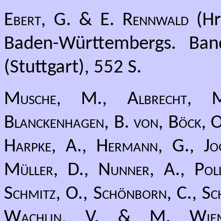
Ebert, G. & E. Rennwald
(Hr
Baden-Württembergs. Band
(Stuttgart), 552 S.
Musche, M., Albrecht, M.
Blanckenhagen, B. von, Böck, O.
Harpke, A., Hermann, G., Jog
Müller, D., Nunner, A., Pollr
Schmitz, O., Schönborn, C., Sch
Wachlin, V. & M. Wiem