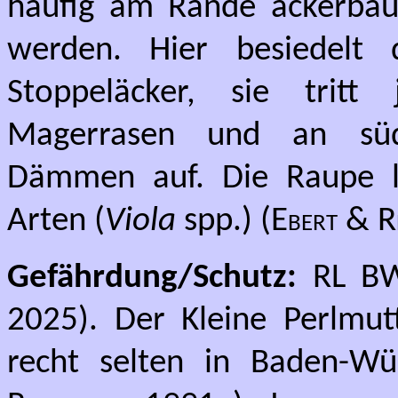
häufig am Rande ackerbaul
werden. Hier besiedelt 
Stoppeläcker, sie trit
Magerrasen und an süd
Dämmen auf. Die Raupe le
Arten (
Viola
spp.) (
Ebert & 
Gefährdung/Schutz:
RL BW:
2025). Der Kleine Perlmut
recht selten in Baden-Wü