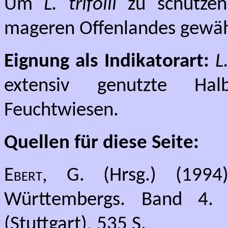
Um
L. trifolii
zu schützen
mageren Offenlandes gewähr
Eignung als Indikatorart:
L.
extensiv genutzte Hal
Feuchtwiesen.
Quellen für diese Seite:
Ebert, G.
(Hrsg.) (1994)
Württembergs. Band 4. N
(Stuttgart), 535 S.