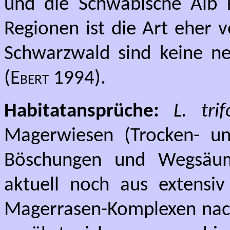
und die Schwäbische Alb 
Regionen ist die Art eher 
Schwarzwald sind keine n
(
Ebert
1994).
Habitatansprüche:
L. trifo
Magerwiesen (Trocken- u
Böschungen und Wegsäum
aktuell noch aus extensiv 
Magerrasen-Komplexen nac