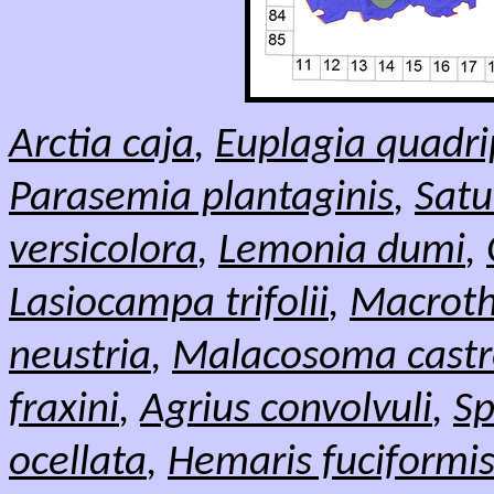
Arctia caja
,
Euplagia quadri
Parasemia plantaginis
,
Satu
versicolora
,
Lemonia dumi
,
Lasiocampa trifolii
,
Macroth
neustria
,
Malacosoma castr
fraxini
,
Agrius convolvuli
,
Sp
ocellata
,
Hemaris fuciformi