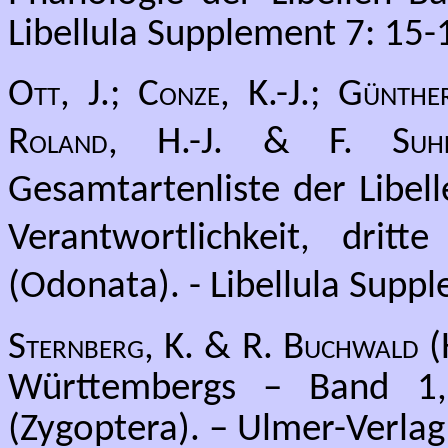
Libellula Supplement 7: 15-
Ott, J.; Conze, K.-J.; Günth
Roland, H.-J. & F. Suhl
Gesamtartenliste der Libel
Verantwortlichkeit, drit
(Odonata). - Libellula Supp
Sternberg, K. & R. Buchwald
(
Württembergs – Band 1, A
(Zygoptera). – Ulmer-Verlag 