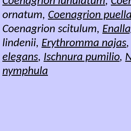
Coenagrion lunulatum
,
Coen
ornatum,
Coenagrion puell
Coenagrion scitulum,
Enall
lindenii,
Erythromma najas
elegans
,
Ischnura pumilio
,
N
nymphula