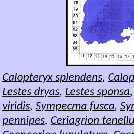
Calopteryx splendens
,
Calop
Lestes dryas
,
Lestes sponsa
viridis
,
Sympecma fusca
,
Sy
pennipes
,
Ceriagrion tenel