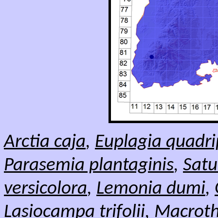
Arctia caja
,
Euplagia quadri
Parasemia plantaginis
,
Satu
versicolora
,
Lemonia dumi
,
Lasiocampa trifolii
,
Macroth