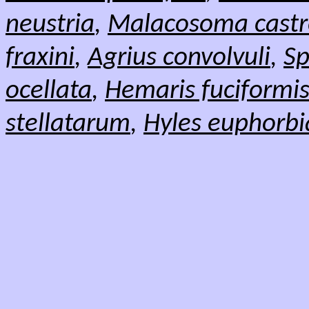
neustria
,
Malacosoma castr
fraxini
,
Agrius convolvuli
,
Sp
ocellata
,
Hemaris fuciformi
stellatarum
,
Hyles euphorbi