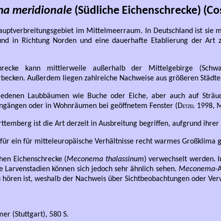
a meridionale
(Südliche Eichenschrecke) (Co
Hauptverbreitungsgebiet im Mittelmeerraum. In Deutschland ist sie 
nd in Richtung Norden und eine dauerhafte Etablierung der Art 
recke kann mittlerweile außerhalb der Mittelgebirge (Schwa
becken. Außerdem liegen zahlreiche Nachweise aus größeren Städten
chiedenen Laubbäumen wie Buche oder Eiche, aber auch auf Strä
ingängen oder in Wohnräumen bei geöffnetem Fenster (
Detzel
1998,
M
ttemberg ist die Art derzeit in Ausbreitung begriffen, aufgrund ihre
 für ein für mitteleuropäische Verhältnisse recht warmes Großklima g
hen Eichenschrecke (
Meconema thalassinum
) verwechselt werden. 
ie Larvenstadien können sich jedoch sehr ähnlich sehen.
Meconema
-
 hören ist, weshalb der Nachweis über Sichtbeobachtungen oder Verw
r (Stuttgart), 580 S.