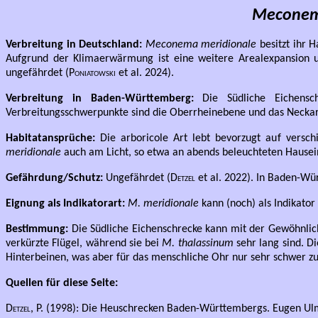
Meconem
Verbreitung in Deutschland:
Meconema meridionale
besitzt ihr 
Aufgrund der Klimaerwärmung ist eine weitere Arealexpansion u
ungefährdet (
Poniatowski
et al. 2024).
Verbreitung in Baden-Württemberg:
Die Südliche Eichensch
Verbreitungsschwerpunkte sind die Oberrheinebene und das Neckar
Habitatansprüche:
Die arboricole Art lebt bevorzugt auf vers
meridionale
auch am Licht, so etwa an abends beleuchteten Hause
Gefährdung/Schutz:
Ungefährdet (
Detzel
et al. 2022). In Baden-Wür
Eignung als Indikatorart:
M. meridionale
kann (noch) als Indikator
Bestimmung:
Die Südliche Eichenschrecke kann mit der Gewöhnlic
verkürzte Flügel, während sie bei
M. thalassinum
sehr lang sind. D
Hinterbeinen, was aber für das menschliche Ohr nur sehr schwer zu
Quellen für diese Seite:
Detzel, P.
(1998): Die Heuschrecken Baden-Württembergs. Eugen Ulme