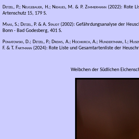
Detzel, P.; Neugebauer, H.; Niehues, M. & P. Zimmermann
(2022): Rote Li
Artenschutz 15, 179 S.
Maas, S.; Detzel, P. & A. Staudt
(2002): Gefährdungsanalyse der Heusch
Bonn - Bad Godesberg, 401 S.
Poniatowski, D.; Detzel, P.; Drews, A.; Hochkirch, A.; Hundertmark, I.; Huse
F. & T. Fartmann
(2024): Rote Liste und Gesamtartenliste der Heuschr
Weibchen der Südlichen Eichensc