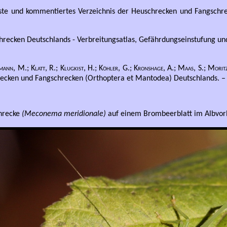
ste und kommentiertes Verzeichnis der Heuschrecken und Fangschre
recken Deutschlands - Verbreitungsatlas, Gefährdungseinstufung und 
mann, M.; Klatt, R.; Klugkist, H.; Köhler, G.; Kronshage, A.; Maas, S.; Moritz,
ecken und Fangschrecken (Orthoptera et Mantodea) Deutschlands. – Na
hrecke
(Meconema meridionale)
auf einem Brombeerblatt im Albvor