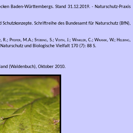
cken Baden-Württembergs. Stand 31.12.2019. - Naturschutz-Praxis
Schutzkonzepte. Schriftreihe des Bundesamt für Naturschutz (BfN),
 R.; Pfeifer, M.A.; Stübing, S.; Voith, J.; Winkler, C.; Wranik, W.; Helbing,
turschutz und Biologische Vielfalt 170 (7): 88 S.
land (Waldenbuch), Oktober 2010.