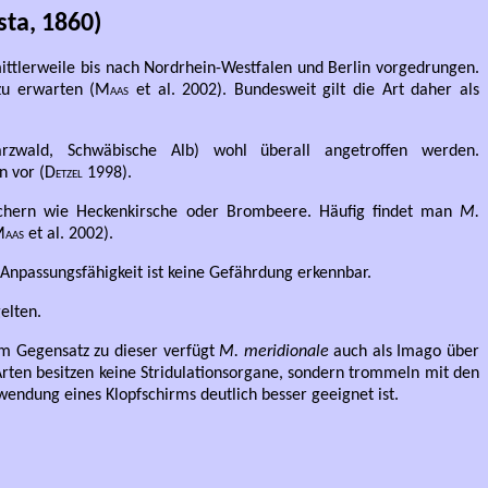
sta, 1860)
mittlerweile bis nach Nordrhein-Westfalen und Berlin vorgedrungen.
zu erwarten (
Maas
et al. 2002). Bundesweit gilt die Art daher als
rzwald, Schwäbische Alb) wohl überall angetroffen werden.
 vor (
Detzel
1998).
uchern wie Heckenkirsche oder Brombeere. Häufig findet man
M.
aas
et al. 2002).
r Anpassungsfähigkeit ist keine Gefährdung erkennbar.
elten.
Im Gegensatz zu dieser verfügt
M. meridionale
auch als Imago über
Arten besitzen keine Stridulationsorgane, sondern trommeln mit den
endung eines Klopfschirms deutlich besser geeignet ist.