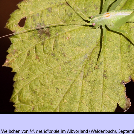
s Weibchen von
M. meridionale
im Albvorland (Waldenbuch), Septem