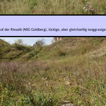
uf der Riesalb (NSG Goldberg), lückige, aber gleichzeitig langgrasig