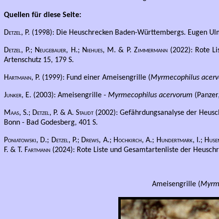
Quellen für diese Seite:
Detzel, P.
(1998): Die Heuschrecken Baden-Württembergs. Eugen Ulme
Detzel, P.; Neugebauer, H.; Niehues, M. & P. Zimmermann
(2022): Rote Li
Artenschutz 15, 179 S.
Hartmann, P.
(1999): Fund einer Ameisengrille (
Myrmecophilus acer
Junker, E.
(2003): Ameisengrille -
Myrmecophilus acervorum
(Panzer,
Maas, S.; Detzel, P. & A. Staudt
(2002): Gefährdungsanalyse der Heusch
Bonn - Bad Godesberg, 401 S.
Poniatowski, D.; Detzel, P.; Drews, A.; Hochkirch, A.; Hundertmark, I.; Huse
F. & T. Fartmann
(2024): Rote Liste und Gesamtartenliste der Heuschr
Ameisengrille (
Myrme