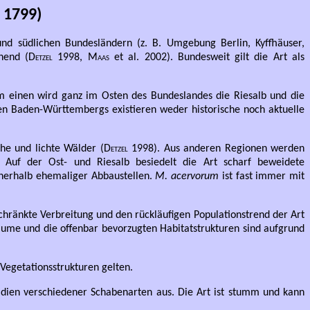
 1799)
und südlichen Bundesländern (z. B. Umgebung Berlin, Kyffhäuser,
hend (
Detzel
1998,
Maas
et al. 2002). Bundesweit gilt die Art als
m einen wird ganz im Osten des Bundeslandes die Riesalb und die
n Baden-Württembergs existieren weder historische noch aktuelle
he und lichte Wälder (
Detzel
1998). Aus anderen Regionen werden
 Auf der Ost- und Riesalb besiedelt die Art scharf beweidete
innerhalb ehemaliger Abbaustellen.
M. acervorum
ist fast immer mit
hränkte Verbreitung und den rückläufigen Populationstrend der Art
äume und die offenbar bevorzugten Habitatstrukturen sind aufgrund
Vegetationsstrukturen gelten.
adien verschiedener Schabenarten aus. Die Art ist stumm und kann