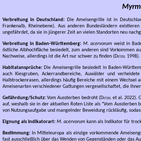
Myrme
Verbreitung in Deutschland:
Die Ameisengrille ist in Deutschla
Frankenalb, Rheinebene). Aus anderen Bundesländern existieren 
ungefährdet, da sie in jüngerer Zeit an vielen Standorten neu nac
Verbreitung in Baden-Württemberg:
M. acervorum
weist in Bade
östliche Albhochfläche besiedelt, zum anderen sind Vorkommen a
Nachweise, allerdings ist die Art nur schwer zu finden (
Detzel
1998).
Habitatansprüche:
Die Ameisengrille besiedelt in Baden-Württem
auch Kiesgruben, Ackerrandbereiche, Auwälder und verheidet
Halbtrockenrasen, allerdings häufig Bereiche mit einem Wechsel a
Ameisenarten verschiedener Gattungen vergesellschaftet, die ihnen
Gefährdung/Schutz:
Vom Aussterben bedroht (
Detzel
et al. 2022).
auf, weshalb sie in der aktuellen Roten Liste als "Vom Aussterben b
von Nutzungsaufgabe und mangelnder Beweidung rückläufig, sodas
Eignung als Indikatorart:
M. acervorum
kann als Indikator für tr
Bestimmung:
In Mitteleuropa als einzige vorkommende Ameisengr
fast ausschließlich über das Wenden von Gegenständen oder das A