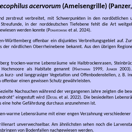
cophilus acervorum
(Ameisengrille) (Panzer,
nd zerstreut verbreitet, mit Schwerpunkten in den nordöstlichen 
Streufunde, in der norddeutschen Tiefebene fehlt die Art weitge
hgewiesen werden konnte (
Poniatowski
et al. 2024).
n-Württemberg offenbar ein disjunktes Verbreitungsgebiet auf. Zu
us der nördlichen Oberrheinebene bekannt. Aus den übrigen Regione
berg trocken-warme Lebensräume wie Halbtrockenrasen, Steinbrüc
e Hochmoore als Habitate genannt (
Hartmann
1999,
Junker
2003).
us kurz- und langgrasiger Vegetation und Offenbodenstellen, z. B. 
 offenbar einen gewissen Schutz gewährleisten.
 Gezielte Nachsuchen während der vergangenen Jahre zeigten die besc
edroht" eingestuft wird (
Detzel
et al. 2022). Die besiedelten Lebensr
s eine hohe Gefährdung durchaus anzunehmen ist.
ocken-warme Lebensräume mit einer engen Verzahnung verschiedener 
illenart unverwechselbar. Am ähnlichsten sehen noch die Larvenst
usbringen von Bodenfallen nachgewiesen werden.