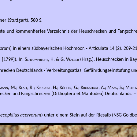
r (Stuttgart), 580 S.
ste und kommentiertes Verzeichnis der Heuschrecken und Fangschre
vorum
) in einem südbayerischen Hochmoor. - Articulata 14 (2): 209-21
 [1799]). In: S
chlumprecht, H. & G. Waeber
(Hrsg.): Heuschrecken in Bay
recken Deutschlands - Verbreitungsatlas, Gefährdungseinstufung und 
mann, M.; Klatt, R.; Klugkist, H.; Köhler, G.; Kronshage, A.; Maas, S.; Moritz,
ecken und Fangschrecken (Orthoptera et Mantodea) Deutschlands. – Na
cophilus acervorum
) unter einem Stein auf der Riesalb (NSG Goldb