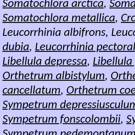
Somatochlora arctica
,
Soma
Somatochlora metallica
,
Cr
Leucorrhinia albifrons, Leuc
dubia
,
Leucorrhinia pectoral
Libellula depressa
,
Libellula
Orthetrum albistylum
,
Orth
cancellatum
,
Orthetrum coe
Sympetrum depressiusculu
Sympetrum fonscolombii
,
S
Sympetrum pedemontanu