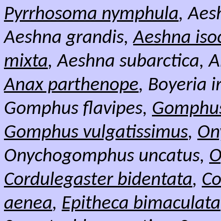
Pyrrhosoma nymphula
, Aes
Aeshna grandis,
Aeshna iso
mixta
, Aeshna subarctica, 
Anax parthenope
, Boyeria 
Gomphus flavipes,
Gomphus
Gomphus vulgatissimus
,
On
Onychogomphus uncatus,
O
Cordulegaster bidentata
,
Co
aenea
,
Epitheca bimaculata