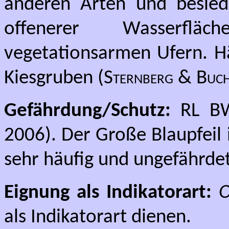
anderen Arten und besied
offenerer Wasserfläc
vegetationsarmen Ufern. Häu
Kiesgruben (
Sternberg & Buc
Gefährdung/Schutz:
RL BW
2006). Der Große Blaupfeil
sehr häufig und ungefährdet
Eignung als Indikatorart:
O
als Indikatorart dienen.