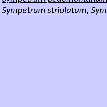
Sympetrum striolatum
,
Sym