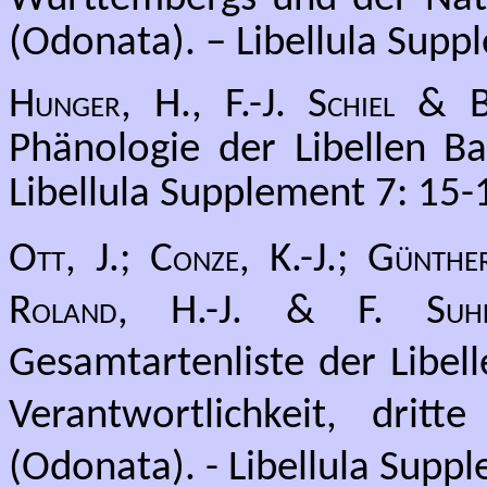
(Odonata). – Libellula Supp
Hunger, H., F.-J. Schiel & 
Phänologie der Libellen B
Libellula Supplement 7: 15-
Ott, J.; Conze, K.-J.; Günth
Roland, H.-J. & F. Suhl
Gesamtartenliste der Libel
Verantwortlichkeit, drit
(Odonata). - Libellula Supp