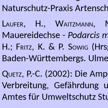
Naturschutz-Praxis Artensch
Laufer, H., Waitzmann
Mauereidechse -
Podarcis 
H.; Fritz, K. & P. Sowig
(Hrs
Baden-Württembergs. Ulmer 
Quetz, P.-C.
(2002): Die Amphi
Verbreitung, Gefährdung u
Amtes für Umweltschutz Stut