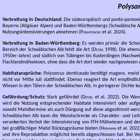
Polysa
Verbreitung in Deutschland:
Die südeuropäisch und ponto-pannonisc
Bayerns (Allgäuer Alpen) und Baden-Württembergs (Schwäbische Al
Nutzungsintensivierungen abnehmen (
Poniatowski
et al. 2024).
Verbreitung in Baden-Württemberg:
Es werden primär die Schwäb
Bereich der Schwäbischen Alb fehlt die Art (
Detzel
1998). Die ehemal
1950er-Jahre) und südlich von Tübingen bis Kusterdingen (Nachwei
Flachlandmähwiesen, ohne dass die Art dort wieder nachgewiesen 
Habitatansprüche:
Polysarcus denticauda
benötigt magere, meist 
nicht vor Mitte Juli stattfindet. Ebenso reagiert die Art empfindli
Wiesen in den Tälern der Schwäbischen Alb, in geringerer Dichte
Gefährdung/Schutz:
Stark gefährdet (
Detzel
et al. 2022). Die Wan
wird die Nutzung entsprechender Habitate intensiviert oder auf
sowohl Mahdtermine als auch Düngung auf diese abgestimmt werd
Schwäbischen Alb kann die Wanstschrecke als Charakter- und Leit
verankerten Verbot der Intensivierung von FFH-Mähwiesen und de
bei großflächiger Mahd Rückzugsräume bieten (
Hermann
et al. 2022
und ihre Reproduktion möglichst bereits abgeschlossen hat. Bei Ve