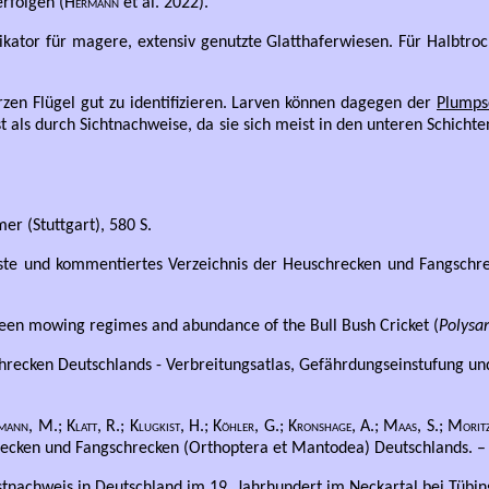
rfolgen (
Hermann
et al. 2022).
ikator für magere, extensiv genutzte Glatthaferwiesen. Für Halbtro
zen Flügel gut zu identifizieren. Larven können dagegen der
Plumps
ist als durch Sichtnachweise, da sie sich meist in den unteren Schic
r (Stuttgart), 580 S.
ste und kommentiertes Verzeichnis der Heuschrecken und Fangschre
een mowing regimes and abundance of the Bull Bush Cricket (
Polysa
recken Deutschlands - Verbreitungsatlas, Gefährdungseinstufung und 
mann, M.; Klatt, R.; Klugkist, H.; Köhler, G.; Kronshage, A.; Maas, S.; Moritz,
ecken und Fangschrecken (Orthoptera et Mantodea) Deutschlands. – Na
stnachweis in Deutschland im 19. Jahrhundert im Neckartal bei Tübin