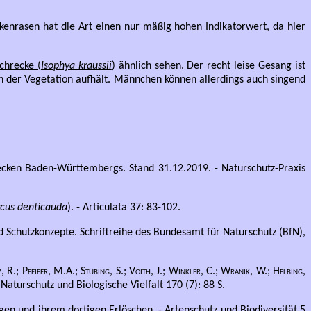
ckenrasen hat die Art einen nur mäßig hohen Indikatorwert, da hier
chrecke (
Isophya kraussii
)
ähnlich sehen. Der recht leise Gesang ist
hten der Vegetation aufhält. Männchen können allerdings auch singend
cken Baden-Württembergs. Stand 31.12.2019. - Naturschutz-Praxis
rcus denticauda
). - Articulata 37: 83-102.
Schutzkonzepte. Schriftreihe des Bundesamt für Naturschutz (BfN),
 R.; Pfeifer, M.A.; Stübing, S.; Voith, J.; Winkler, C.; Wranik, W.; Helbing,
turschutz und Biologische Vielfalt 170 (7): 88 S.
gen und ihrem dortigen Erlöschen. - Artenschutz und Biodiversität 5