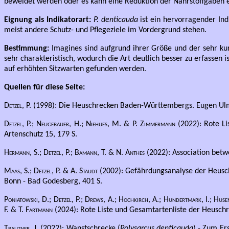
beweidet werden oder es kann eine Reduktion der Nährstoffgaben e
Eignung als Indikatorart:
P. denticauda
ist ein hervorragender Ind
meist andere Schutz- und Pflegeziele im Vordergrund stehen.
Bestimmung:
Imagines sind aufgrund ihrer Größe und der sehr kur
sehr charakteristisch, wodurch die Art deutlich besser zu erfassen 
auf erhöhten Sitzwarten gefunden werden.
Quellen für diese Seite:
Detzel, P.
(1998): Die Heuschrecken Baden-Württembergs. Eugen Ulme
Detzel, P.; Neugebauer, H.; Niehues, M. & P. Zimmermann
(2022): Rote Li
Artenschutz 15, 179 S.
Hermann, S.; Detzel, P.; Bamann, T. & N. Anthes
(2022): Association betw
Maas, S.; Detzel, P. & A. Staudt
(2002): Gefährdungsanalyse der Heusch
Bonn - Bad Godesberg, 401 S.
Poniatowski, D.; Detzel, P.; Drews, A.; Hochkirch, A.; Hundertmark, I.; Huse
F. & T. Fartmann
(2024): Rote Liste und Gesamtartenliste der Heuschr
Trautner, J.
(2022): Wanstschrecke (
Polysarcus denticauda
) - Zum Er