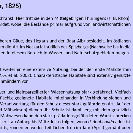
, 1825)
änkt. Hier tritt sie in den Mittelgebirgen Thüringens (z. B. Rhön),
fährdet, wobei die Bestände primär aufgrund von landwirtschaftlichen
eren Gäue, des Hegaus und der Baar-Alb) besiedelt. Im östlichen
die Art im Neckartal südlich des Spitzbergs (Nachweise bis in die
ren in diesem Bereich in Wasser- und Naturschutzgebieten magere
 weiterhin eine extensive Nutzung, bei der der erste Mahdtermin
aas
et al. 2002). Charakteristische Habitate sind extensiv genutzte
inmähdern vor.
er und kleinparzellierter Wiesennutzung stark gefährdet. Vielfach
flächig geeignete Habitate miteinander in Verbindung stehen und
erantwortung für den Schutz dieser stark gefährdeten Art. Auf der
H-Mähwiesen) dienen. Ihr Schutz ist damit eng mit dem gesetzlich
n Mähwiesen kann den stark prädationsgefährdeten Wanstschrecken
st erst ab Anfang bis Mitte Juli erfolgen, wenn
P. denticauda
adult ist
itts, können entweder Teilflächen früh im Jahr (April) gemäht oder