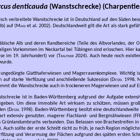
rcus denticauda
(Wanstschrecke) (Charpentier
h verbreitete Wanstschrecke ist in Deutschland auf den Süden beschr
b) auf (
Maas
et al. 2002). Deutschlandweit gilt die Art als stark ge
ische Alb und deren Randbereiche (Teile des Albvorlandes, der Ob
igen Vorkommen im Neckartal bei Tübingen sind erloschen. Hier kam 
se im 19. Jahrhundert) vor (
Trautner
2024). Auch heute noch existie
wurde.
ungedüngte Glatthaferwiesen und Magerrasenkomplexe. Wichtig ist
ch auf starke Verfilzung und anschließende Sukzession (
Detzel
1998,
M
 kommt die Wanstschrecke auch in trockeneren Magerwiesen und auf E
stschrecke ist in Baden-Württemberg aufgrund der Aufgabe extensiv
gegeben. Um diese immobile Art wirksam zu schützen, müssen groß
en (
Detzel
1998). Baden-Württemberg besitzt eine deutschlandweite V
art extensiv genutzter, magerer Flachland- und Bergmähwiesen (FF
s Grünlandumbruchs verbunden. Das Belassen von Brachestreifen i
). Auch sollte der erste Schnitt nicht zu früh, je nach Region möglich
rfilzung und Verarmung der Flächen aufgrund des späten ersten Schn