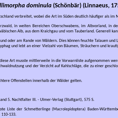
llimorpha dominula
(Schönbär) (Linnaeus, 17
tschland verbreitet, wobei die Art im Süden deutlich häufiger als im N
rzwald, in weiten Bereichen Oberschwabens, im Albvorland, in d
wäbischen Alb, aus dem Kraichgau und vom Tauberland. Generell kann
n und oder am Rande von Wäldern. Dies können feuchte Talauen und L
yphag und lebt an einer Vielzahl von Bäumen, Sträuchern und krauti
 diese Art musste mittlerweile in die Vorwarnliste aufgenommen wer
chwaldnutzung und der Verzicht auf Kahlschläge, die zu einer geschl
chtere Offenstellen innerhalb der Wälder gelten.
 5. Nachtfalter III. - Ulmer-Verlag (Stuttgart), 575 S.
Rote Liste der Schmetterlinge (Macrolepidoptera) Baden-Württembe
, 110-133.