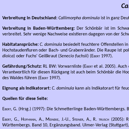
Ca
Verbreitung in Deutschland:
Callimorpha dominula
ist in ganz Deu
Verbreitung in Baden-Württemberg:
Der Schönbär ist im Schwa
verbreitet. Sehr wenige Nachweise existieren dagegen von der Sch
Habitatansprüche:
C. dominula
besiedelt feuchtere Offenstellen i
Hochstaudenfluren oder Bach- und Grabenränder. Die Raupe ist pol
dioica
) oder Fuchs' Geißkraut (
Senecio fuchsii
) (
Ebert
1997).
Gefährdung/Schutz:
RL BW: Vorwarnliste (
Ebert
et al. 2005). Auch
Verantwortlich für diesen Rückgang ist auch beim Schönbär die Ho
des Waldes führen (
Ebert
1997).
Eignung als Indikatorart:
C. dominula
kann als Indikatorart für feu
Quellen für diese Seite:
Ebert, G.
(Hrsg.) (1997): Die Schmetterlinge Baden-Württembergs. Band
Ebert, G., Hofmann, A., Meineke, J.-U., Steiner, A., R. trusch
(2005): 
Württembergs. Band 10, Ergänzungsband. Ulmer-Verlag (Stuttgart)