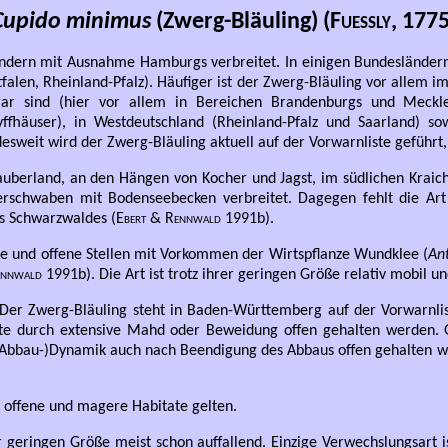
Cupido minimus
(Zwerg-Bläuling) (
Fuessly
, 1775
ländern mit Ausnahme Hamburgs verbreitet. In einigen Bundesländern 
falen, Rheinland-Pfalz). Häufiger ist der Zwerg-Bläuling vor allem
r sind (hier vor allem in Bereichen Brandenburgs und Mecklenb
yffhäuser), in Westdeutschland (Rheinland-Pfalz und Saarland) so
esweit wird der Zwerg-Bläuling aktuell auf der Vorwarnliste geführt, 
auberland, an den Hängen von Kocher und Jagst, im südlichen Kraic
erschwaben mit Bodenseebecken verbreitet. Dagegen fehlt die Art
s Schwarzwaldes (
Ebert & Rennwald
1991b).
ige und offene Stellen mit Vorkommen der Wirtspflanze Wundklee (
Ant
ennwald
1991b). Die Art ist trotz ihrer geringen Größe relativ mobil 
 Der Zwerg-Bläuling steht in Baden-Württemberg auf der Vorwarnli
tate durch extensive Mahd oder Beweidung offen gehalten werden. 
 (Abbau-)Dynamik auch nach Beendigung des Abbaus offen gehalten
e, offene und magere Habitate gelten.
r geringen Größe meist schon auffallend. Einzige Verwechslungsart 