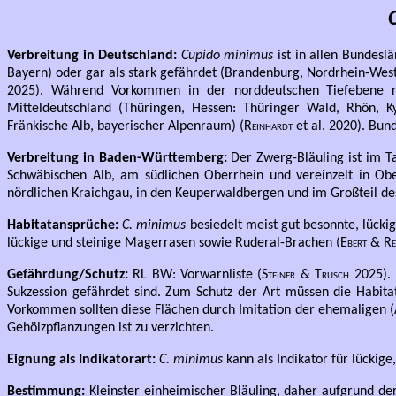
Verbreitung in Deutschland:
Cupido minimus
ist in allen Bundes
Bayern) oder gar als stark gefährdet (Brandenburg, Nordrhein-West
2025). Während Vorkommen in der norddeutschen Tiefebene ra
Mitteldeutschland (Thüringen, Hessen: Thüringer Wald, Rhön, K
Fränkische Alb, bayerischer Alpenraum) (
Reinhardt
et al. 2020). Bund
Verbreitung in Baden-Württemberg:
Der Zwerg-Bläuling ist im T
Schwäbischen Alb, am südlichen Oberrhein und vereinzelt in Ob
nördlichen Kraichgau, in den Keuperwaldbergen und im Großteil de
Habitatansprüche:
C. minimus
besiedelt meist gut besonnte, lück
lückige und steinige Magerrasen sowie Ruderal-Brachen (
Ebert & R
Gefährdung/Schutz:
RL BW: Vorwarnliste (
Steiner & Trusch
2025).
Sukzession gefährdet sind. Zum Schutz der Art müssen die Habi
Vorkommen sollten diese Flächen durch Imitation der ehemaligen
Gehölzpflanzungen ist zu verzichten.
Eignung als Indikatorart:
C. minimus
kann als Indikator für lückig
Bestimmung:
Kleinster einheimischer Bläuling, daher aufgrund de