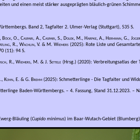
eiten und einen meist stärker ausgeprägten bläulich-grünen Schimmer
rttembergs. Band 2, Tagfalter 2. Ulmer-Verlag (Stuttgart), 535 S.
Böck, O., Caspari, A., Caspari, S., Dolek, M., Harpke, A., Hermann, G., Joger,
trätling, R., Wachlin, V. & M. Wiemers
(2025): Rote Liste und Gesamtarte
0 (11): 94 S.
usch, R., Wiemers, M. & J. Settele
(Hrsg.) (2020): Verbreitungsatlas der
 M., Kühn, E. & G. Brehm
(2025): Schmetterlinge - Die Tagfalter und Widd
tterlinge Baden-Württembergs. – 4. Fassung, Stand 31.12.2023. – N
werg-Bläuling (
Cupido minimus
) im Baar-Wutach-Gebiet (Blumberg)