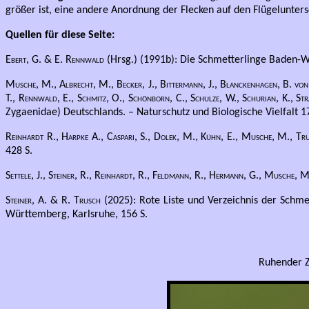
größer ist, eine andere Anordnung der Flecken auf den Flügelunters
Quellen für diese Seite:
Ebert, G. & E. Rennwald
(Hrsg.) (1991b): Die Schmetterlinge Baden-Wü
Musche, M., Albrecht, M., Becker, J., Bittermann, J., Blanckenhagen, B. von, 
T., Rennwald, E., Schmitz, O., Schönborn, C., Schulze, W., Schurian, K., S
Zygaenidae) Deutschlands. – Naturschutz und Biologische Vielfalt 17
Reinhardt R., Harpke A., Caspari, S., Dolek, M., Kühn, E., Musche, M., Tr
428 S.
Settele, J., Steiner, R., Reinhardt, R., Feldmann, R., Hermann, G., Musche,
Steiner, A. & R. Trusch
(2025): Rote Liste und Verzeichnis der Schme
Württemberg, Karlsruhe, 156 S.
Ruhender Z