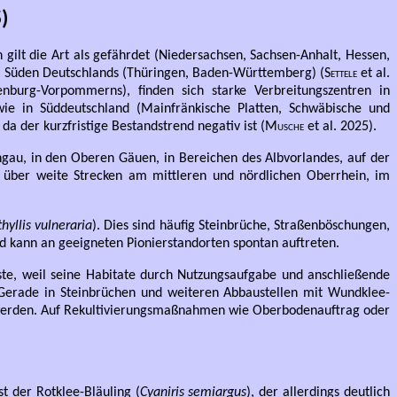
)
gilt die Art als gefährdet (Niedersachsen, Sachsen-Anhalt, Hessen,
 im Süden Deutschlands (Thüringen, Baden-Württemberg) (
Settele
et al.
urg-Vorpommerns), finden sich starke Verbreitungszentren in
wie in Süddeutschland (Mainfränkische Platten, Schwäbische und
da der kurzfristige Bestandstrend negativ ist (
Musche
et al. 2025).
hgau, in den Oberen Gäuen, in Bereichen des Albvorlandes, auf der
 über weite Strecken am mittleren und nördlichen Oberrhein, im
hyllis vulneraria
). Dies sind häufig Steinbrüche, Straßenböschungen,
und kann an geeigneten Pionierstandorten spontan auftreten.
ste, weil seine Habitate durch Nutzungsaufgabe und anschließende
Gerade in Steinbrüchen und weiteren Abbaustellen mit Wundklee-
 werden. Auf Rekultivierungsmaßnahmen wie Oberbodenauftrag oder
ist der
Rotklee-Bläuling (
Cyaniris semiargus
)
, der allerdings deutlich