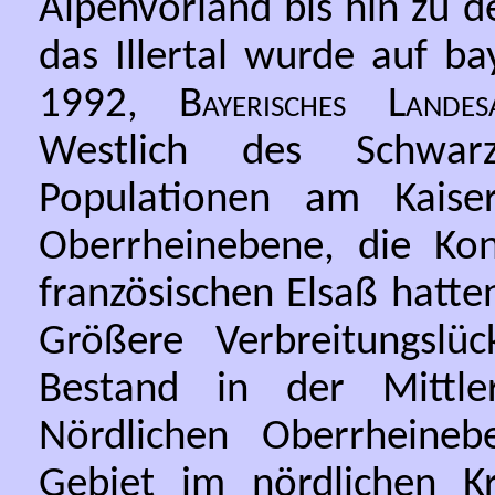
Alpenvorland bis hin zu d
das Illertal wurde auf ba
1992,
Bayerisches Land
Westlich des Schwarz
Populationen am Kaise
Oberrheinebene, die K
französischen Elsaß hatte
Größere Verbreitungslüc
Bestand in der Mittl
Nördlichen Oberrheine
Gebiet im nördlichen K