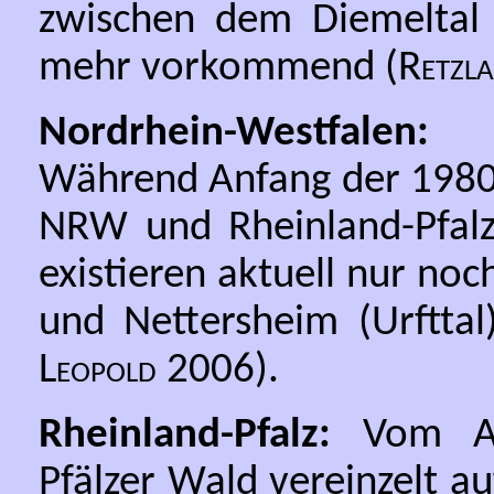
zwischen dem Diemeltal 
mehr vorkommend (
Retzla
Nordrhein-Westfalen:
Ge
Während Anfang der 1980e
NRW und Rheinland-Pfal
existieren aktuell nur n
und Nettersheim (Urfttal)
Leopold
2006).
Rheinland-Pfalz:
Vom Aus
Pfälzer Wald vereinzelt a