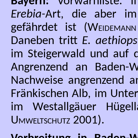
Bayern:
Vorwarnliste. I
Erebia-
Art, die aber im
gefährdet ist (
Weidemann
Daneben tritt
E. aethiops
im Steigerwald und auf d
Angrenzend an Baden-Wü
Nachweise angrenzend an
Fränkischen Alb, im Unter
im Westallgäuer Hügel
Umweltschutz
2001).