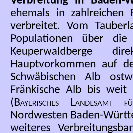
Verbreitung in Baden-
ehemals in zahlreichen
verbreitet. Vom Tauber
Populationen über die 
Keuperwaldberge di
Hauptvorkommen auf de
Schwäbischen Alb ost
Fränkische Alb bis weit 
(
Bayerisches Landesamt f
Nordwesten Baden-Württe
weiteres Verbreitungsb