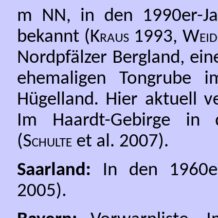
m NN, in den 1990er-Ja
bekannt (
Kraus
1993,
Weid
Nordpfälzer Bergland, ein
ehemaligen Tongrube im
Hügelland. Hier aktuell v
Im Haardt-Gebirge in 
(
Schulte
et al. 2007).
Saarland:
In den 1960er
2005).