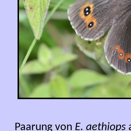
Paarung von
E. aethiops
a