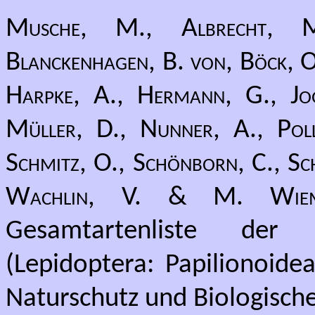
Musche, M., Albrecht, M.
Blanckenhagen, B. von, Böck, O.
Harpke, A., Hermann, G., Jog
Müller, D., Nunner, A., Pollr
Schmitz, O., Schönborn, C., Sch
Wachlin, V. & M. Wiem
Gesamtartenliste der
(Lepidoptera: Papilionoide
Naturschutz und Biologische 