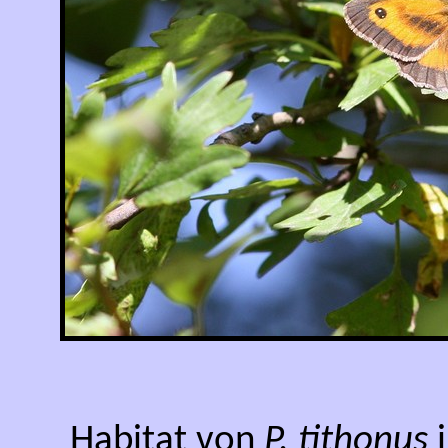
Habitat von
P. tithonus
i