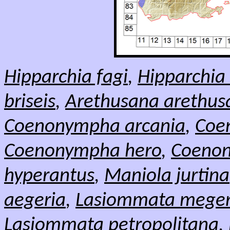
Hipparchia fagi
,
Hipparchia
briseis
,
Arethusana arethus
Coenonympha arcania
,
Coe
Coenonympha hero
,
Coenon
hyperantus
,
Maniola jurtina
aegeria
,
Lasiommata mege
Lasiommata petropolitana,