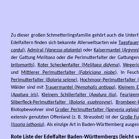
Zu dieser großen Schmetterlingsfamilie gehört auch die Unterf
Edelfaltern finden sich bekannte Allerweltsarten wie
Tagpfauen
cardui
)
,
Admiral (
Vanessa atalanta
)
oder
Kaisermantel (
Argynni
der Gattung
Melitaea
oder die Perlmutterfalter der Gattunge
britomartis
)
,
Roter Scheckenfalter (
Melitaea didyma
)
,
Wegeric
und
Mittlerer Perlmutterfalter (
Fabriciana
niobe
)
. In Feuc
Perlmutterfalter (
Boloria selene
)
,
Hochmoor-Perlmutterfalter (
Wälder sind mit
Trauermantel (
Nymphalis antiopa
)
,
Kleinem E
(
Apatura iris
)
,
Kleinem Schillerfalter (
Apatura ilia
)
,
Feurigem
Silberfleck-Perlmutterfalter (
Boloria euphrosyne
)
,
Brombeer-P
Biotopbewohner sind
Großer Perlmutterfalter (S
peyeria aglaja
extensiv genutzten Offenland (z. B. Streuobst) ist der
Große Fu
(
Issoria lathonia
)
. Als einzige Art in Baden-Württemberg ausges
Rote Liste der Edelfalter Baden-Württembergs (leicht 