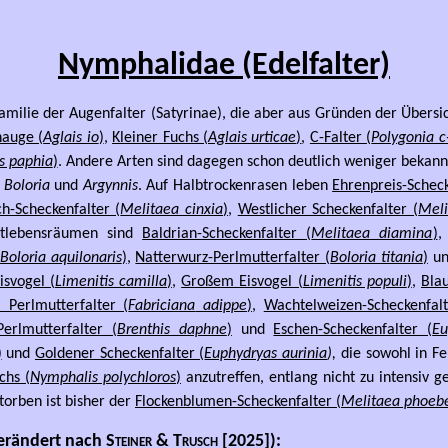
Nymphalidae (Edelfalter)
amilie der Augenfalter (Satyrinae), die aber aus Gründen der Übersic
auge (
Aglais io
)
,
Kleiner Fuchs (
Aglais urticae
)
,
C-Falter (
Polygonia 
s paphia
)
. Andere Arten sind dagegen schon deutlich weniger bekann
n
Boloria
und
Argynnis
. Auf Halbtrockenrasen leben
Ehrenpreis-Scheck
h-Scheckenfalter (
Melitaea cinxia
)
,
Westlicher Scheckenfalter (
Meli
htlebensräumen sind
Baldrian-Scheckenfalter (
Melitaea diamina
)
Boloria aquilonaris
)
,
Natterwurz-Perlmutterfalter (
Boloria titania
)
u
isvogel (
Limenitis camilla
)
,
Großem Eisvogel (
Limenitis populi
)
,
Bla
 Perlmutterfalter (
Fabriciana
adippe
)
,
Wachtelweizen-Scheckenfalt
erlmutterfalter (
Brenthis daphne
)
und
Eschen-Scheckenfalter (
Eu
)
und
Goldener Scheckenfalter (
Euphydryas aurinia
),
die sowohl in F
chs (
Nymphalis polychloros
)
anzutreffen, entlang nicht zu intensiv
torben ist bisher der
Flockenblumen-Scheckenfalter (
Melitaea phoeb
verändert nach
Steiner & Trusch
[2025]):