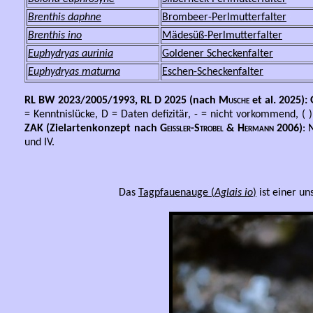
Brenthis daphne
Brombeer-Perlmutterfalter
Brenthis ino
Mädesüß-Perlmutterfalter
Euphydryas aurinia
Goldener Scheckenfalter
Euphydryas maturna
Eschen-Scheckenfalter
RL BW 2023/2005/1993, RL D 2025 (nach
Musche
et al. 2025)
= Kenntnislücke, D = Daten defizitär, - = nicht vorkommend, (
ZAK (Zielartenkonzept nach
Geißler-Strobel & Hermann
2006)
: 
und IV.
Das
Tagpfauenauge (
Aglais io
)
ist einer un