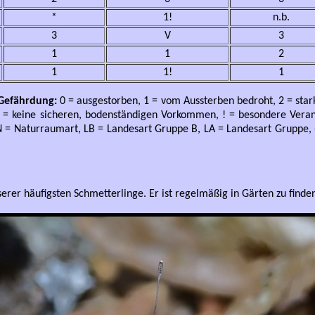
*
1!
n.b.
3
V
3
1
1
2
1
1!
1
: Gefährdung:
0 = ausgestorben, 1 = vom Aussterben bedroht, 2 = stark
 ) = keine sicheren, bodenständigen Vorkommen, ! = besondere Veran
N = Naturraumart, LB = Landesart Gruppe B, LA = Landesart Gruppe, -
serer häufigsten Schmetterlinge. Er ist regelmäßig in Gärten zu fin