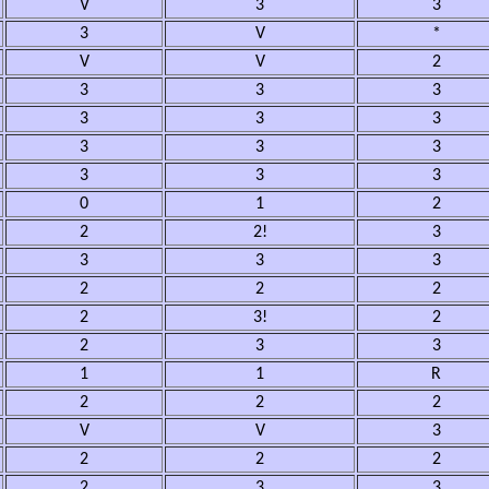
V
3
3
3
V
*
V
V
2
3
3
3
3
3
3
3
3
3
3
3
3
0
1
2
2
2!
3
3
3
3
2
2
2
2
3!
2
2
3
3
1
1
R
2
2
2
V
V
3
2
2
2
2
3
3