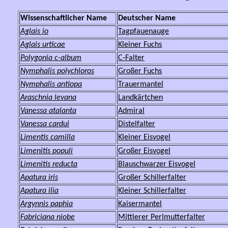
Wissenschaftlicher Name
Deutscher Name
Aglais
io
Tagpfauenauge
Aglais urticae
Kleiner Fuchs
Polygonia
c-album
C-Falter
Nymphalis polychloros
Großer Fuchs
Nymphalis antiopa
Trauermantel
Araschnia levana
Landkärtchen
Vanessa atalanta
Admiral
Vanessa cardui
Distelfalter
Limentis camilla
Kleiner Eisvogel
Limenitis populi
Großer Eisvogel
Limenitis reducta
Blauschwarzer Eisvogel
Apatura iris
Großer Schillerfalter
Apatura ilia
Kleiner Schillerfalter
Argynnis paphia
Kaisermantel
Fabriciana niobe
Mittlerer Perlmutterfalter