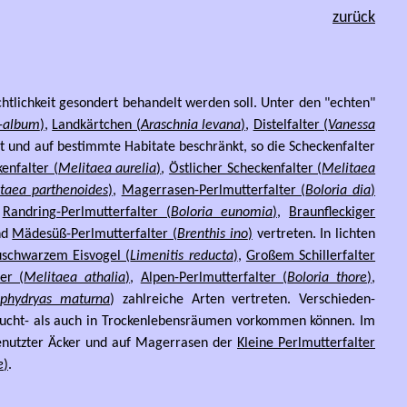
zurück
htlichkeit gesondert behandelt werden soll. Unter den "echten"
c-album
)
,
Landkärtchen (
Araschnia levana
)
,
Distelfalter (
Vanessa
t und auf bestimmte Habitate beschränkt, so die Scheckenfalter
enfalter (
Melitaea aurelia
)
,
Östlicher Scheckenfalter (
Melitaea
taea parthenoides
)
,
Magerrasen-Perlmutterfalter (
Boloria dia
)
,
Randring-Perlmutterfalter (
Boloria eunomia
)
,
Braunfleckiger
nd
Mädesüß-Perlmutterfalter (
Brenthis ino
)
vertreten. In lichten
uschwarzem Eisvogel (
Limenitis reducta
)
,
Großem Schillerfalter
er (
Melitaea athalia
)
,
Alpen-Perlmutterfalter (
Boloria thore
)
,
phydryas maturna
) zahlreiche Arten vertreten. Verschieden-
eucht- als auch in Trockenlebensräumen vorkommen können. Im
 genutzter Äcker und auf Magerrasen der
Kleine Perlmutterfalter
e
)
.