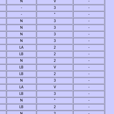
N
V
-
-
3
-
-
*
-
N
3
-
N
3
-
N
3
-
N
3
-
LA
2
-
LB
2
-
N
2
-
LB
V
-
LB
2
-
N
3
-
LA
V
-
LB
3
-
N
*
-
LB
2
-
N
2
-