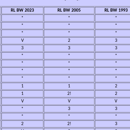
RL BW 2023
RL BW 2005
RL BW 1993
*
*
*
*
*
*
*
*
*
V
2
3
3
3
3
*
*
*
*
*
*
*
*
*
*
*
*
1
1
2
1
2!
2
V
V
V
*
3
3
*
*
*
2
2!
3