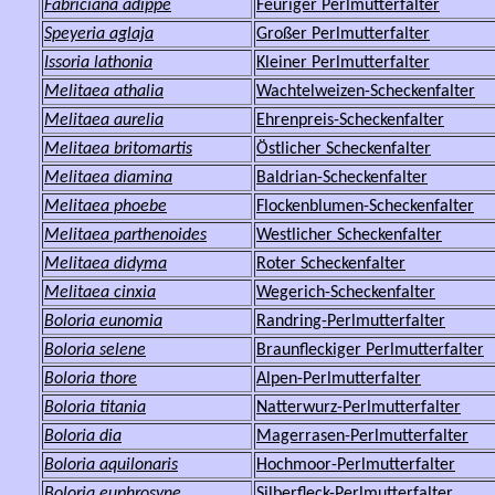
Fabriciana adippe
Feuriger Perlmutterfalter
Speyeria aglaja
Großer Perlmutterfalter
Issoria lathonia
Kleiner Perlmutterfalter
Melitaea athalia
Wachtelweizen-Scheckenfalter
Melitaea aurelia
Ehrenpreis-Scheckenfalter
Melitaea britomartis
Östlicher Scheckenfalter
Melitaea diamina
Baldrian-Scheckenfalter
Melitaea phoebe
Flockenblumen-Scheckenfalter
Melitaea parthenoides
Westlicher Scheckenfalter
Melitaea didyma
Roter Scheckenfalter
Melitaea cinxia
Wegerich-Scheckenfalter
Boloria eunomia
Randring-Perlmutterfalter
Boloria selene
Braunfleckiger Perlmutterfalter
Boloria thore
Alpen-Perlmutterfalter
Boloria titania
Natterwurz-Perlmutterfalter
Boloria dia
Magerrasen-Perlmutterfalter
Boloria aquilonaris
Hochmoor-Perlmutterfalter
Boloria euphrosyne
Silberfleck-Perlmutterfalter