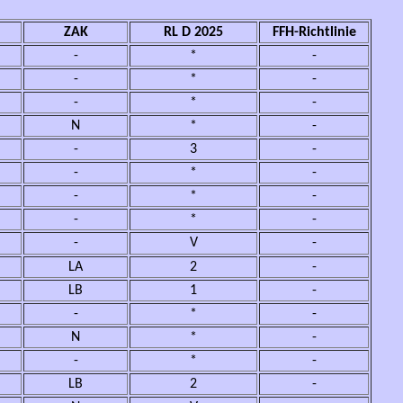
ZAK
RL D 2025
FFH-Richtlinie
-
*
-
-
*
-
-
*
-
N
*
-
-
3
-
-
*
-
-
*
-
-
*
-
-
V
-
LA
2
-
LB
1
-
-
*
-
N
*
-
-
*
-
LB
2
-