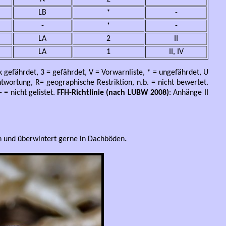
LB
*
-
-
*
-
LA
2
II
LA
1
II, IV
 gefährdet, 3 = gefährdet, V = Vorwarnliste, * = ungefährdet, U
twortung, R= geographische Restriktion, n.b. = nicht bewertet.
 = nicht gelistet.
FFH-Richtlinie (nach LUBW 2008)
: Anhänge II
.
den und überwintert gerne in Dachböden