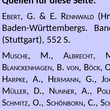
Quellen für diese Seite:
Ebert, G. & E. Rennwald
(Hr
Baden-Württembergs. Band
(Stuttgart), 552 S.
Musche, M., Albrecht, M.
Blanckenhagen, B. von, Böck, O.
Harpke, A., Hermann, G., Jog
Müller, D., Nunner, A., Pollr
Schmitz, O., Schönborn, C., Sch