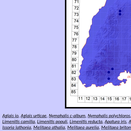
Aglais
io
,
Aglais
urticae
,
Nymphalis c-album
,
Nymphalis polychloros
Limenitis camilla
,
Limenitis populi
,
Limenitis reducta
,
Apatura iris
,
A
Issoria lathonia
,
Melitaea athalia
,
Melitaea aurelia
,
Melitaea britom