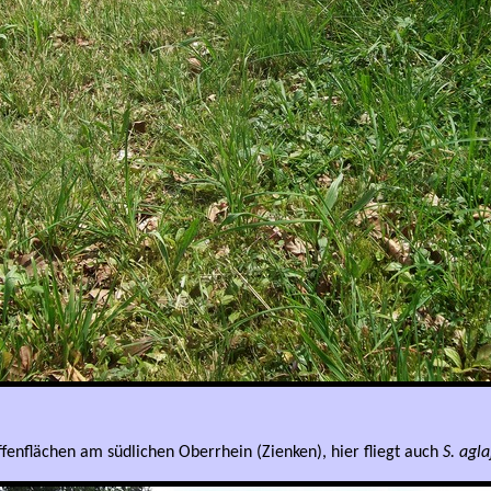
fenflächen am südlichen Oberrhein (Zienken), hier fliegt auch
S
. agla