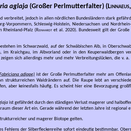
ria aglaja
(Großer Perlmutterfalter) (
Linnaeus
nd verbreitet, jedoch in allen nördlichen Bundesländern stark gefährd
urg-Vorpommern, Schleswig-Holstein, Niedersachsen und Nordrhein-W
 Rheinland-Pfalz (
Reinhardt
et al. 2020). Bundesweit gilt der Große 
estehen im Schwarzwald, auf der Schwäbischen Alb, in Oberschwab
 im Kraichgau, im Albvorland oder in den Keuperwaldbergen vere
t zeigen sich allerdings mehr und mehr Verbreitungslücken, die v. 
Fabriciana adippe)
ist der Große Perlmutterfalter mehr am Offenland
 strukturreichen Waldrändern auf. Die Raupe lebt an verschiede
fen, aber keinesfalls häufig. Es scheint hier eine Bevorzugung groß
laja
ist gefährdet durch den ständigen Verlust magerer und halboffe
aum dieser Art ein. Gerade während der letzten Jahre ist regional ei
 strukturreicher und magerer Biotope gelten.
des Fehlens der Silberfleckenreihe sofort eindeutig bestimmbar. Obe