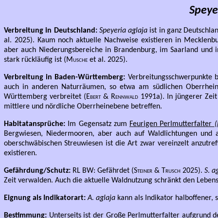
Speye
Verbreitung in Deutschland:
Speyeria aglaja
ist in ganz Deutschla
al. 2025). Kaum noch aktuelle Nachweise existieren in Mecklenb
aber auch Niederungsbereiche in Brandenburg, im Saarland und in
stark rückläufig ist (
Musche
et al. 2025).
Verbreitung in Baden-Württemberg:
Verbreitungsschwerpunkte b
auch in anderen Naturräumen, so etwa am südlichen Oberrhein,
Württemberg verbreitet (
Ebert & Rennwald
1991a). In jüngerer Zei
mittlere und nördliche Oberrheinebene betreffen.
Habitatansprüche:
Im Gegensatz zum
Feurigen Perlmutterfalter
(
Bergwiesen, Niedermooren, aber auch auf Waldlichtungen und an
oberschwäbischen Streuwiesen ist die Art zwar vereinzelt anzutref
existieren.
Gefährdung/Schutz:
RL BW: Gefährdet (
Steiner & Trusch
2025).
S
.
ag
Zeit verwalden. Auch die aktuelle Waldnutzung schränkt den Lebensr
Eignung als Indikatorart:
A. aglaja
kann als Indikator halboffener,
Bestimmung:
Unterseits ist der Große Perlmutterfalter aufgrund 