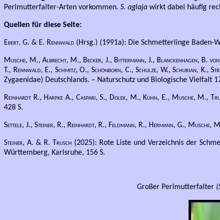
Perlmutterfalter-Arten vorkommen.
S
. aglaja
wirkt dabei häufig rec
Quellen für diese Seite:
Ebert, G. & E. Rennwald
(Hrsg.) (1991a): Die Schmetterlinge Baden-Wü
Musche, M., Albrecht, M., Becker, J., Bittermann, J., Blanckenhagen, B. von, 
T., Rennwald, E., Schmitz, O., Schönborn, C., Schulze, W., Schurian, K., S
Zygaenidae) Deutschlands. – Naturschutz und Biologische Vielfalt 17
Reinhardt R., Harpke A., Caspari, S., Dolek, M., Kühn, E., Musche, M., Tr
428 S.
Settele, J., Steiner, R., Reinhardt, R., Feldmann, R., Hermann, G., Musche,
Steiner, A. & R. Trusch
(2025): Rote Liste und Verzeichnis der Schme
Württemberg, Karlsruhe, 156 S.
Großer Perlmutterfalter
(