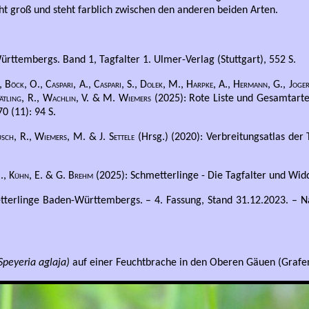
ht groß und steht farblich zwischen den anderen beiden Arten.
rttembergs. Band 1, Tagfalter 1. Ulmer-Verlag (Stuttgart), 552 S.
Böck, O., Caspari, A., Caspari, S., Dolek, M., Harpke, A., Hermann, G., Joger,
trätling, R., Wachlin, V. & M. Wiemers
(2025): Rote Liste und Gesamtarte
0 (11): 94 S.
usch, R., Wiemers, M. & J. Settele
(Hrsg.) (2020): Verbreitungsatlas der
 M., Kühn, E. & G. Brehm
(2025): Schmetterlinge - Die Tagfalter und Widd
tterlinge Baden-Württembergs. – 4. Fassung, Stand 31.12.2023. – N
Speyeria aglaja)
auf einer Feuchtbrache in den Oberen Gäuen (Grafen