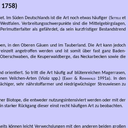
, 1758)
et. Im Süden Deutschlands ist die Art noch etwas häufiger (
Settele
et
estfalen. Verbreitungsschwerpunkte sind die Mittelgebirgslagen,
Perlmutterfalter als gefährdet, da sein kurzfristiger Bestandstrend
en, in den Oberen Gäuen und im Tauberland. Die Art kann jedoch
inzelt angetroffen werden und ist somit über fast ganz Baden-
a. Oberschwaben, die Keuperwaldberge, das Neckarbecken sowie die
 orientiert. So tritt die Art häufig auf blütenreichen Magerrasen,
nen Veilchen-Arten (
Viola
spp.) (
Ebert & Rennwald
1991a). In den
flächiger, sehr nährstoffarmer und niedrigwüchsiger Streuwiesen zu
ner Biotope, die entweder nutzungsintensiviert werden oder mit der
n starker Rückgang dieser einst recht häufigen Art zu beobachten.
rseits können leicht Verwechslungen mit den anderen beiden großen