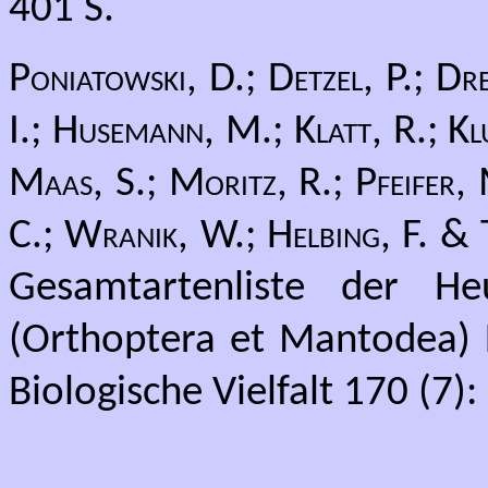
401 S.
Poniatowski, D.; Detzel, P.; D
I.; Husemann, M.; Klatt, R.; Kl
Maas, S.; Moritz, R.; Pfeifer, 
C.; Wranik, W.; Helbing, F. &
Gesamtartenliste der He
(Orthoptera et Mantodea) 
Biologische Vielfalt 170 (7):