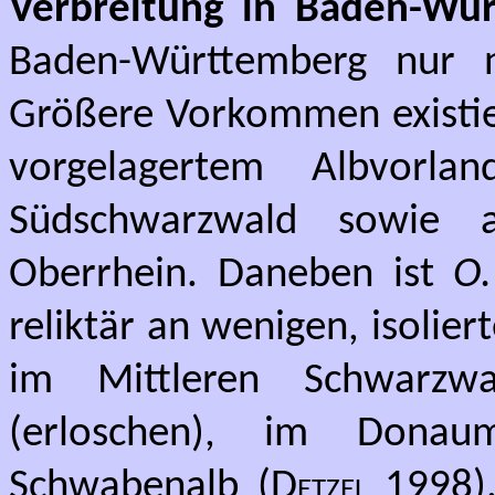
Verbreitung in Baden-Wür
Baden-Württemberg nur no
Größere Vorkommen existier
vorgelagertem Albvorl
Südschwarzwald sowie 
Oberrhein. Daneben ist
O. 
reliktär an wenigen, isolier
im Mittleren Schwarzwa
(erloschen), im Dona
Schwabenalb (
Detzel
1998)