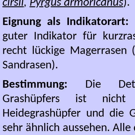
cirsii
,
Pyrgus armoricanus
).
Eignung als Indikatorart:
guter Indikator für kurzr
recht lückige Magerrasen (
Sandrasen).
Bestimmung:
Die Deter
Grashüpfers ist nich
Heidegrashüpfer und die G
sehr ähnlich aussehen. All