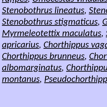
Stenobothrus lineatus
,
Sten
Stenobothrus stigmaticus
,
G
Myrmeleotettix maculatus
,
apricarius
,
Chorthippus vag
Chorthippus brunneus
,
Chor
albomarginatus
,
Chorthippu
montanus
,
Pseudochorthipp