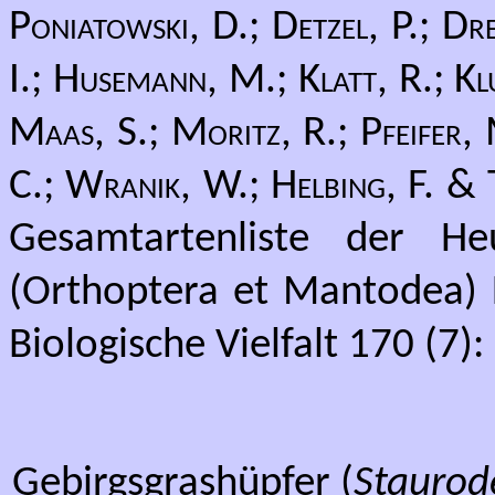
Poniatowski, D.; Detzel, P.; D
I.; Husemann, M.; Klatt, R.; Kl
Maas, S.; Moritz, R.; Pfeifer, 
C.; Wranik, W.; Helbing, F. &
Gesamtartenliste der He
(Orthoptera et Mantodea) 
Biologische Vielfalt 170 (7):
Gebirgsgrashüpfer (
Staurode