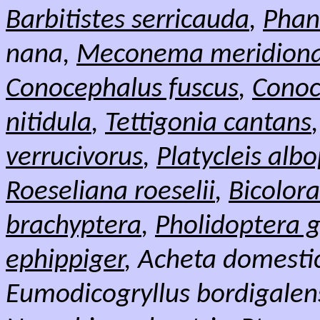
Barbitistes serricauda
,
Phan
nana,
Meconema meridiona
Conocephalus fuscus
,
Conoc
nitidula
,
Tettigonia cantans
verrucivorus
,
Platycleis alb
Roeseliana roeselii
,
Bicolora
brachyptera
,
Pholidoptera 
ephippiger
, Acheta domesti
Eumodicogryllus bordigalen