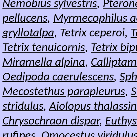
Nemobius sylvestris
,
Pteron
pellucens
,
Myrmecophilus a
gryllotalpa
, Tetrix ceperoi,
T
Tetrix tenuicornis
,
Tetrix bi
Miramella alpina
,
Calliptam
Oedipoda caerulescens
,
Sph
Mecostethus parapleurus
,
S
stridulus
,
Aiolopus thalassi
Chrysochraon dispar
,
Euthys
rufipes
,
Omocestus viridulu